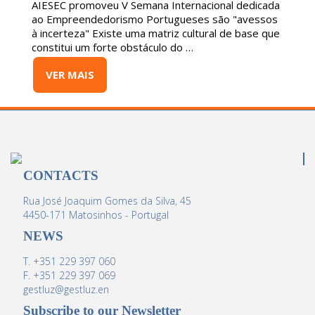
AIESEC promoveu V Semana Internacional dedicada
ao Empreendedorismo Portugueses são "avessos
à incerteza" Existe uma matriz cultural de base que
constitui um forte obstáculo do …
VER MAIS
CONTACTS
Rua José Joaquim Gomes da Silva, 45
4450-171 Matosinhos - Portugal
NEWS
T. +351 229 397 060
F. +351 229 397 069
gestluz@gestluz.en
Subscribe to our Newsletter