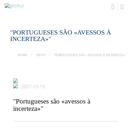
"PORTUGUESES SÃO «AVESSOS À
INCERTEZA»"
HOME
NEWS
"PORTUGUESES SÃO «AVESSOS À INCERTEZA»"
2007-10-19
"Portugueses são «avessos à
incerteza»"