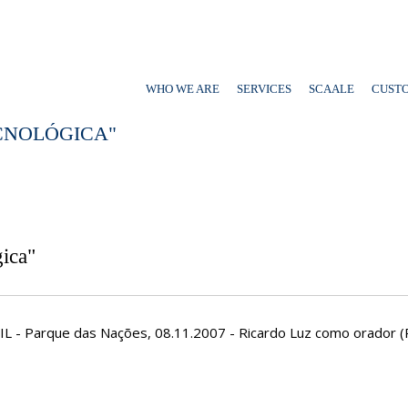
WHO WE ARE
SERVICES
SCAALE
CUST
CNOLÓGICA"
ica"
FIL - Parque das Nações, 08.11.2007 - Ricardo Luz como orador 