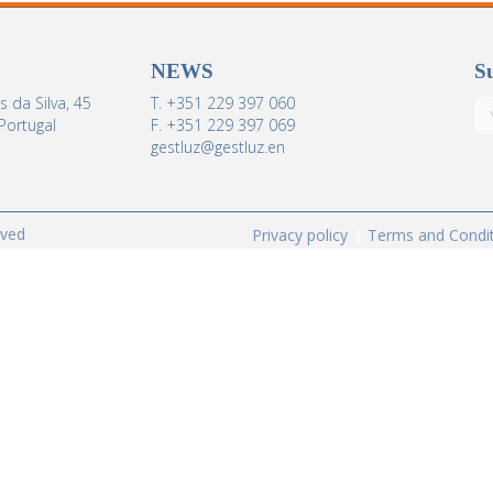
NEWS
Su
 da Silva, 45
T. +351 229 397 060
Portugal
F. +351 229 397 069
gestluz@gestluz.en
rved
Privacy policy
Terms and Condi