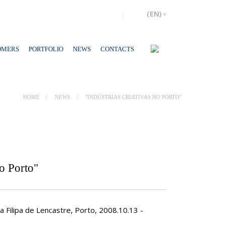
OMERS
PORTFOLIO
NEWS
CONTACTS
HOME
NEWS
"INDÚSTRIAS CRIATIVAS NO PORTO"
no Porto"
 Filipa de Lencastre, Porto, 2008.10.13 -