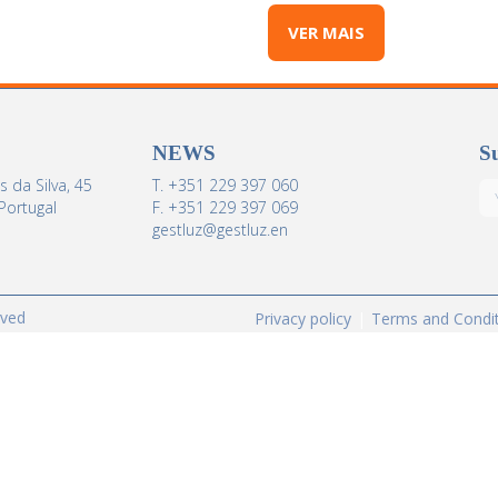
VER MAIS
NEWS
Su
 da Silva, 45
T. +351 229 397 060
Portugal
F. +351 229 397 069
gestluz@gestluz.en
rved
Privacy policy
Terms and Condi