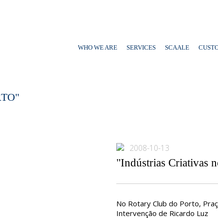
WHO WE ARE
SERVICES
SCAALE
CUST
RTO"
2008-10-13
"Indústrias Criativas 
No Rotary Club do Porto, Praça
Intervenção de Ricardo Luz