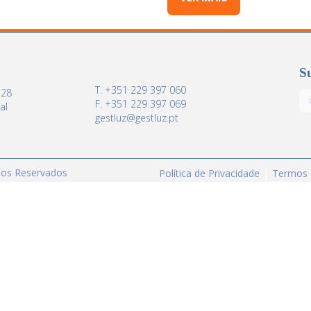
Su
T. +351 229 397 060
 28
F. +351 229 397 069
al
gestluz@gestluz.pt
itos Reservados
Política de Privacidade
Termos 