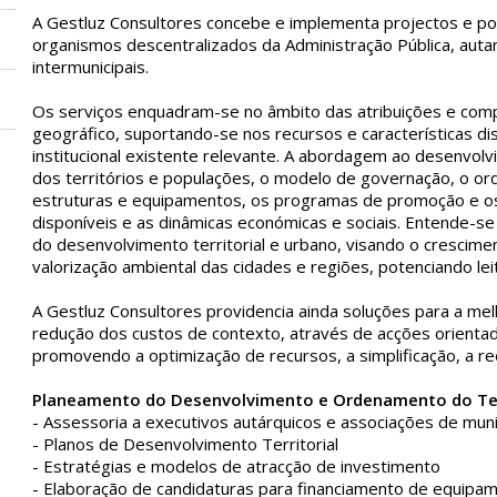
repliki zegarków
rolex replika
A Gestluz Consultores concebe e implementa projectos e polí
organismos descentralizados da Administração Pública, aut
intermunicipais.
Os serviços enquadram-se no âmbito das atribuições e comp
geográfico, suportando-se nos recursos e características dis
institucional existente relevante. A abordagem ao desenvol
dos territórios e populações,
o modelo de governação, o ord
estruturas e equipamentos, os programas de promoção e os v
disponíveis e as dinâmicas económicas e sociais. Entende-
do desenvolvimento territorial e urbano, visando o crescim
valorização ambiental das cidades e regiões, potenciando lei
A Gestluz Consultores providencia ainda soluções para a mel
redução dos custos de contexto, através de acções orientad
promovendo a optimização de recursos, a simplificação, a r
Planeamento do Desenvolvimento e Ordenamento do Ter
- Assessoria a executivos autárquicos e associações de muni
- Planos de Desenvolvimento Territorial
- Estratégias e modelos de atracção de investimento
- Elaboração de candidaturas para financiamento de equipame