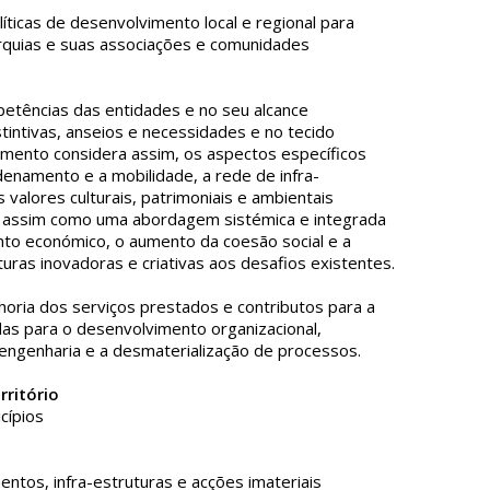
ticas de desenvolvimento local e regional para
arquias e suas associações e comunidades
etências das entidades e no seu alcance
tintivas, anseios e necessidades e no tecido
vimento considera assim, os aspectos específicos
enamento e a mobilidade, a rede de infra-
alores culturais, patrimoniais e ambientais
se assim como uma abordagem sistémica e integrada
ento económico, o aumento da coesão social e a
turas inovadoras e criativas aos desafios existentes.
horia dos serviços prestados e contributos para a
as para o desenvolvimento organizacional,
eengenharia e a desmaterialização de processos.
ritório
cípios
ntos, infra-estruturas e acções imateriais