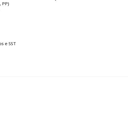
, PP)
a
os e SST