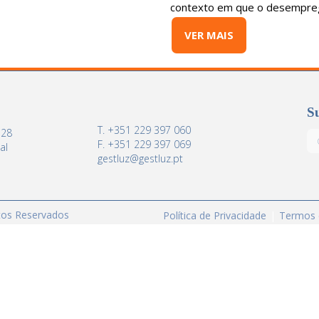
contexto em que o desempre
VER MAIS
Su
T. +351 229 397 060
 28
F. +351 229 397 069
al
gestluz@gestluz.pt
itos Reservados
Política de Privacidade
Termos 