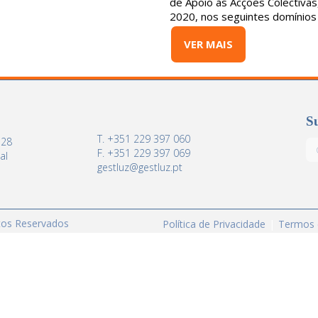
de Apoio às Acções Colectiva
2020, nos seguintes domínios
VER MAIS
Su
T. +351 229 397 060
 28
F. +351 229 397 069
al
gestluz@gestluz.pt
itos Reservados
Política de Privacidade
Termos 