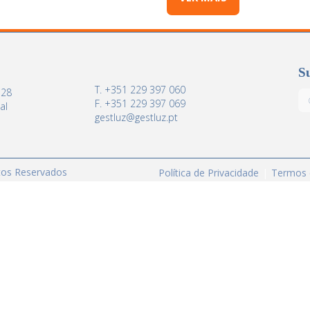
Su
T. +351 229 397 060
 28
F. +351 229 397 069
al
gestluz@gestluz.pt
itos Reservados
Política de Privacidade
Termos 