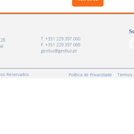
Su
T. +351 229 397 060
 28
F. +351 229 397 069
al
gestluz@gestluz.pt
itos Reservados
Política de Privacidade
Termos 