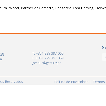
l e Phil Wood, Partner da Comedia, Consórcio Tom Fleming, Horw
Su
T. +351 229 397 060
 28
F. +351 229 397 069
al
gestluz@gestluz.pt
itos Reservados
Política de Privacidade
Termos 