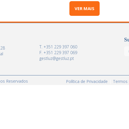
VER MAIS
Su
T. +351 229 397 060
 28
F. +351 229 397 069
al
gestluz@gestluz.pt
itos Reservados
Política de Privacidade
Termos 