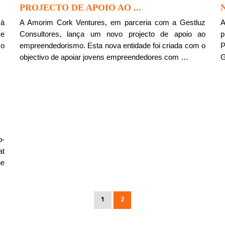
PROJECTO DE APOIO AO ...
 à
A Amorim Cork Ventures, em parceria com a Gestluz
A
 e
Consultores, lança um novo projecto de apoio ao
p
mo
empreendedorismo. Esta nova entidade foi criada com o
P
objectivo de apoiar jovens empreendedores com …
G
o-
at
he
1
2