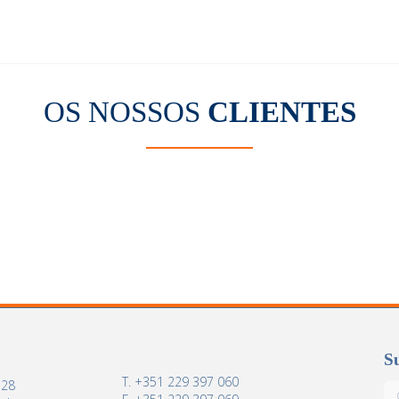
OS NOSSOS
CLIENTES
Su
T. +351 229 397 060
 28